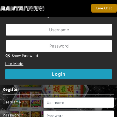
AN TERPERCAYA DI ASIA !! | TERSEDIA JUGA TOGEL DENGAN 
Live Chat
Silahkan login untuk mulai bermain
Show Password
Lite Mode
Login
Register
Username
*
Password
*