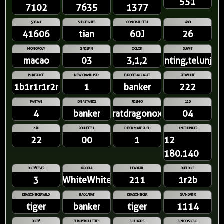
551
7102
7635
1377
5DBALL
SHIOFIGHTS
GONGBALLJITU
48D
41606
tian
60J
26
MONOPOLY
24DSPIN
OGLOK
SUWIT
macao
03
3,1,2
gunting,telunjuk
POKERDICE
NEW GRAND PRIX
EUROPEBACCARAT
REDWHITE
1b1r1r1r2r
1
banker
222
FANTAN
IDN4STAND2
3DSHIO
12D
4
banker
ratdragonox
04
24D
ROULETTE1
CHECKMATE RUSH
12DTHUNDER
22
00
1
12
180.140
DICE6FEVER
XOCDIA
HEADTAIL
DUELDICE
3
WhiteWhiteWhiteWhite
211
1r2b
DRAGONTIGERWILD
BACCARAT
DRAGONTIGER
GRANDPRIX
tiger
banker
tiger
1114
DICE6
EUROPEROULETTE1
BILLIARDS
BINGOSICBO