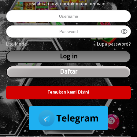
Silahkan login untuk mulai bermain
Lite Mode
Lupa password?
Daftar
Temukan kami Disini